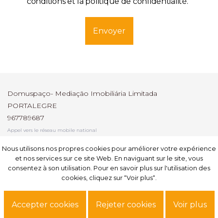
conditions et la politique de confidentialité
.
Envoyer
Domuspaço- Mediação Imobiliária Limitada
PORTALEGRE
967789687
Appel vers le réseau mobile national
AMI: 6247
Nous utilisons nos propres cookies pour améliorer votre expérience
Nous utilisons nos propres cookies pour améliorer votre expérience
et nos services sur ce site Web. En naviguant sur le site, vous
et nos services sur ce site Web. En naviguant sur le site, vous
S'abonner
consentez à son utilisation. Pour en savoir plus sur l'utilisation des
consentez à son utilisation. Pour en savoir plus sur l'utilisation des
cookies, cliquez sur “Voir plus“.
cookies, cliquez sur “Voir plus“.
Site powered by
IMO360
© Tous droits réservés.
Modes alternatifs de résolution
Accepter cookies
Accepter cookies
Rejeter cookies
Rejeter cookies
Voir plus
Voir plus
des conflits
.
Protection des donnés.
Termes et conditions.
données