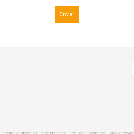
Enviar
lternativa de litigios
.
Política de privacidad.
Términos y Condiciones.
Datos personales