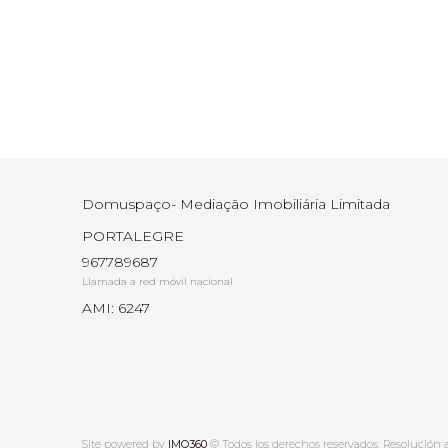
Domuspaço- Mediação Imobiliária Limitada
PORTALEGRE
967789687
Llamada a red móvil nacional
AMI: 6247
Site powered by
IMO360
© Todos los derechos reservados.
Resolución a