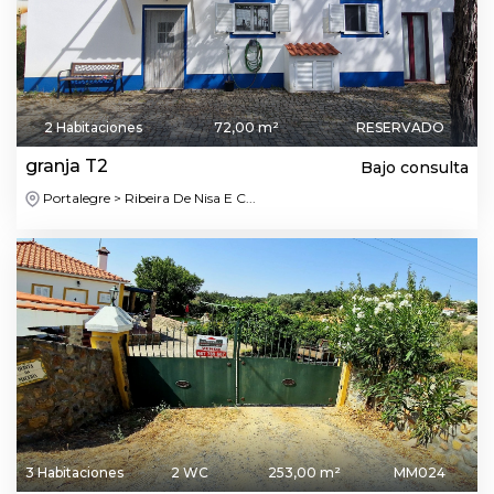
2 Habitaciones
72,00 m²
RESERVADO
granja T2
Bajo consulta
Portalegre > Ribeira De Nisa E C...
3 Habitaciones
2 WC
253,00 m²
MM024