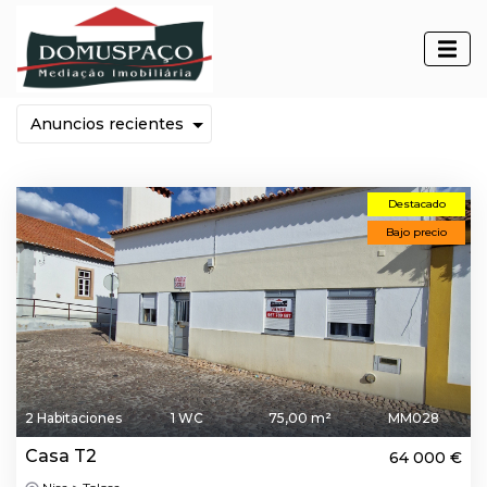
Inmuebles en comprar
Destacado
Bajo precio
2 Habitaciones
1 WC
75,00 m²
MM028
Casa T2
64 000 €