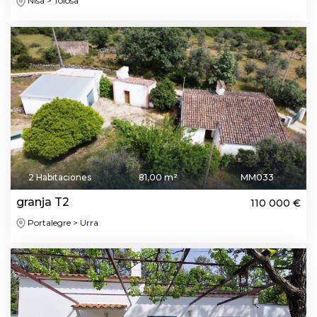
Nisa > Tolosa
2 Habitaciones
81,00 m²
MM033
granja T2
110 000 €
Portalegre > Urra