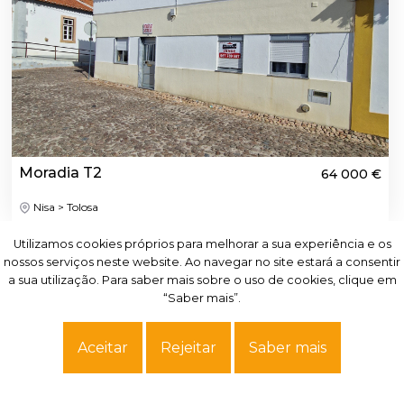
Moradia T2
64 000 €
Nisa > Tolosa
Utilizamos cookies próprios para melhorar a sua experiência e os
Utilizamos cookies próprios para melhorar a sua experiência e os
Ver mais
nossos serviços neste website. Ao navegar no site estará a consentir
nossos serviços neste website. Ao navegar no site estará a consentir
a sua utilização. Para saber mais sobre o uso de cookies, clique em
a sua utilização. Para saber mais sobre o uso de cookies, clique em
“Saber mais”.
“Saber mais”.
Aceitar
Aceitar
Rejeitar
Rejeitar
Saber mais
Saber mais